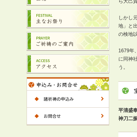
ら大己
しかし元
地」と
の検地
1679
に同神
う。
◆
諸祈祷の申込み
平清盛
◆
お問合せ
神刀二