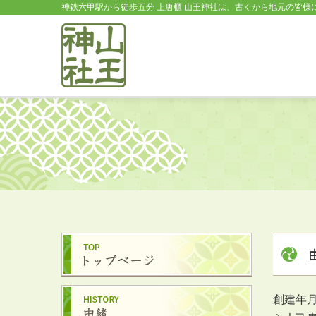
神鉄六甲駅から徒歩五分 上唐櫃 山王神社は、古くから地元の皆様
創建年月