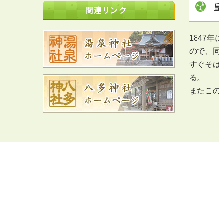
184
ので、
すぐそ
る。
またこ