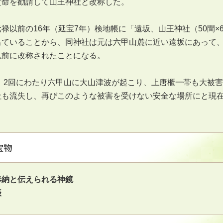
貴命を勧請して山王神社と改称した。
禄以前の16年（延宝7年）検地帳に「遠坂、山王神社（50間×
出ていることから、同神社は元は六甲山麓に近い遠坂にあって、
以前に改称されたことになる。
年、2回にわたり六甲山に大山津波が起こり、上唐櫃一帯も大被害
社も流失し、再びこのような被害を受けない安全な場所にと現
宝物
奉納と伝えられる神鏡
振